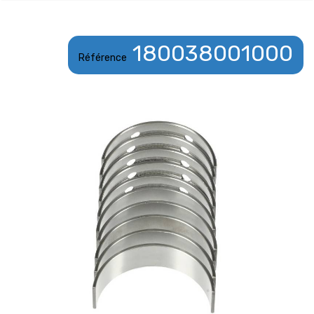
180038001000
Référence