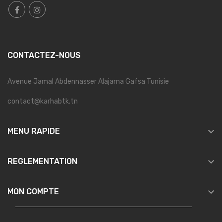
CONTACTEZ-NOUS
Avenue Jamal Abdennasser Alajama Gafsa Tunisie
contact@karhabtk.tn

MENU RAPIDE

REGLEMENTATION

MON COMPTE