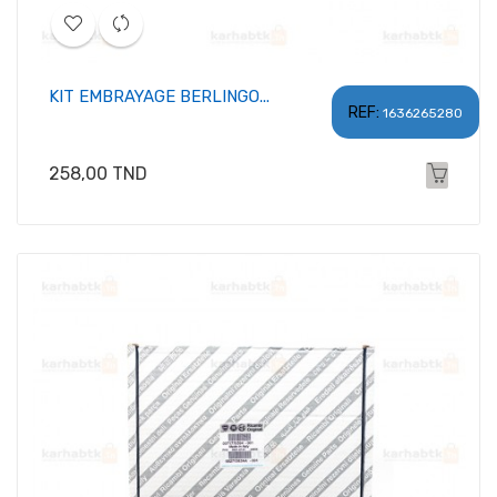
KIT EMBRAYAGE BERLINGO...
REF:
1636265280
Prix
258,00 TND