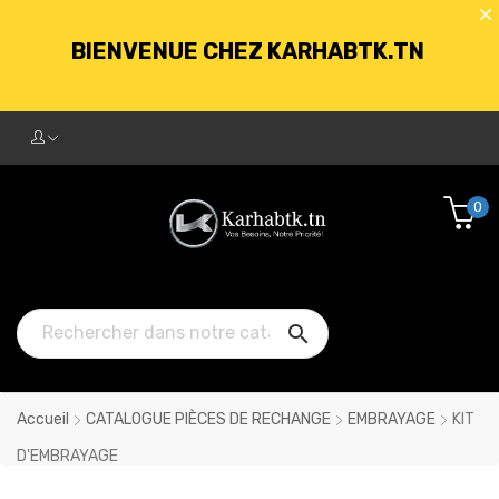
BIENVENUE CHEZ KARHABTK.TN
LIVRAISON GRATUITE À PARTIR DE
250DT D'ACHATS
0
BIENVENUE CHEZ KARHABTK.TN

LIVRAISON GRATUITE À PARTIR DE
250DT D'ACHATS
Accueil
CATALOGUE PIÈCES DE RECHANGE
EMBRAYAGE
KIT
D'EMBRAYAGE