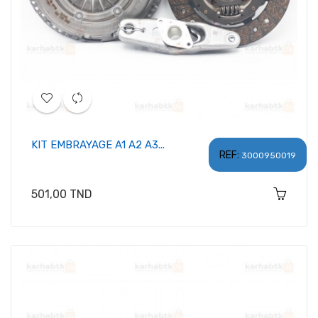
KIT EMBRAYAGE A1 A2 A3...
REF:
3000950019
Prix
501,00 TND