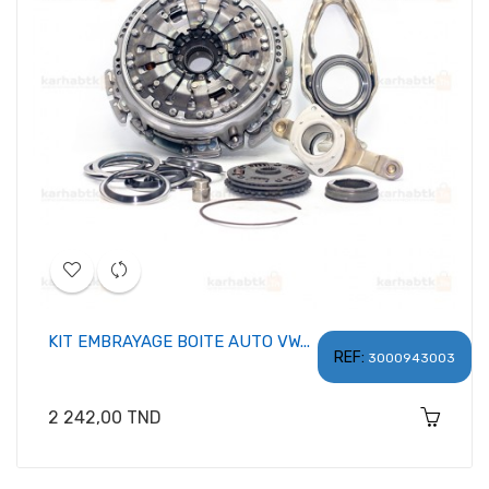
KIT EMBRAYAGE BOITE AUTO VW...
REF:
3000943003
Prix
2 242,00 TND