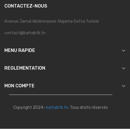
CONTACTEZ-NOUS
Avenue Jamal Abdennasser Alajama Gafsa Tunisie
contact@karhabtk.tn

MENU RAPIDE

REGLEMENTATION

MON COMPTE
Copyright 2024-
karhabtk.tn
. Tous droits réservés