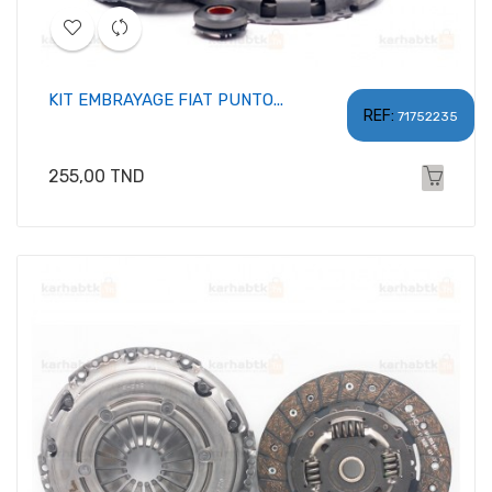
KIT EMBRAYAGE FIAT PUNTO...
REF:
71752235
Prix
255,00 TND