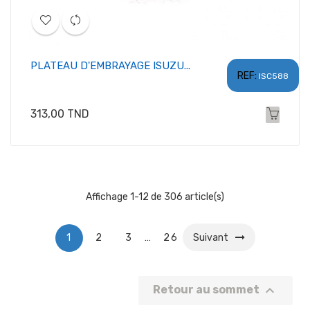
PLATEAU D'EMBRAYAGE ISUZU...
REF:
ISC588
Prix
313,00 TND
Affichage 1-12 de 306 article(s)
1
2
3
…
26
Suivant

Retour au sommet