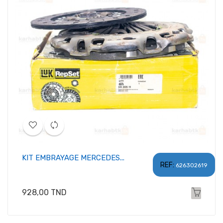
KIT EMBRAYAGE MERCEDES...
REF:
626302619
Prix
928,00 TND