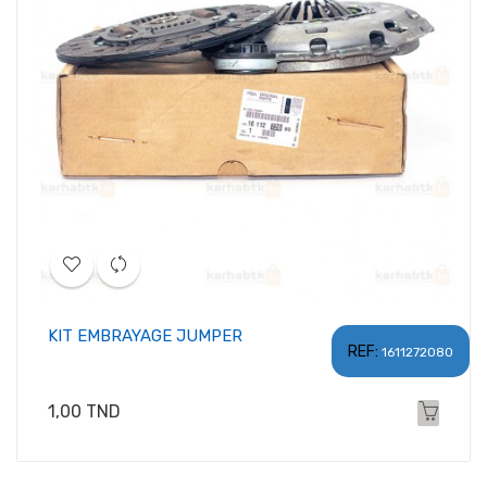
KIT EMBRAYAGE JUMPER
REF:
1611272080
Prix
1,00 TND