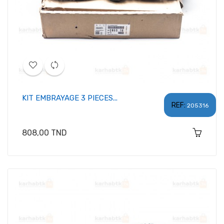
KIT EMBRAYAGE 3 PIECES...
REF:
205316
Prix
808,00 TND