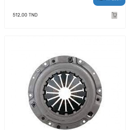
Prix
512,00 TND