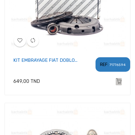
KIT EMBRAYAGE FIAT DOBLO...
REF:
71776594
Prix
649,00 TND