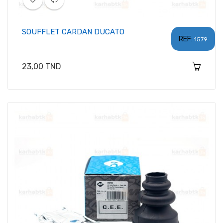
SOUFFLET CARDAN DUCATO
REF:
1579
Prix
23,00 TND