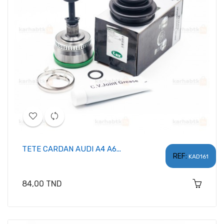
TETE CARDAN AUDI A4 A6...
REF:
KAD161
Prix
84,00 TND