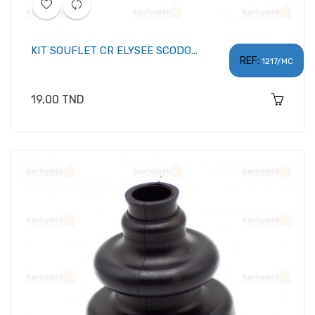
KIT SOUFLET CR ELYSEE SCODO...
REF:
1217/MC
Prix
19,00 TND