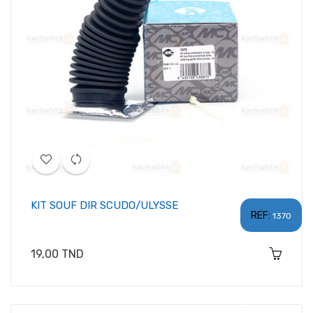
KIT SOUF DIR SCUDO/ULYSSE
REF:
1370
Prix
19,00 TND