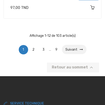
Prix
97,00 TND
Affichage 1-12 de 103 article(s)
1
2
3
…
9
Suivant

Retour au sommet
SERVICE TECHNIQUE