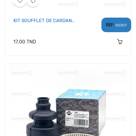
KIT SOUFFLET DE CARDAN...
REF:
02307
Prix
17,00 TND