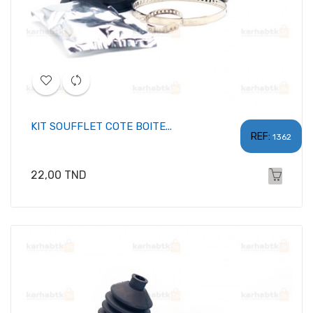
KIT SOUFFLET COTE BOITE...
REF:
1362
Prix
22,00 TND