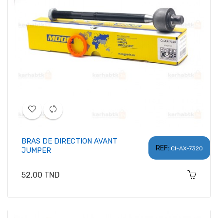
BRAS DE DIRECTION AVANT
REF:
CI-AX-7320
JUMPER
Prix
52,00 TND