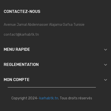
CONTACTEZ-NOUS
Avenue Jamal Abdennasser Alajama Gafsa Tunisie
contact@karhabtk.tn

MENU RAPIDE

REGLEMENTATION

MON COMPTE
Copyright 2024-
karhabtk.tn
. Tous droits réservés