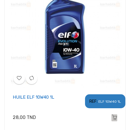
HUILE ELF 10W40 1L
REF:
ELF 10W40 1L
Prix
28,00 TND