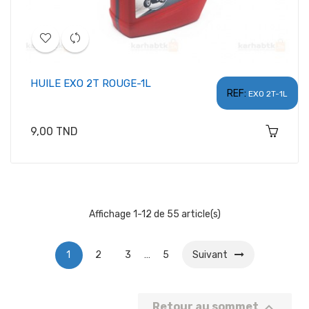
HUILE EXO 2T ROUGE-1L
REF:
EXO 2T-1L
Prix
9,00 TND
Affichage 1-12 de 55 article(s)
1
2
3
…
5
Suivant

Retour au sommet