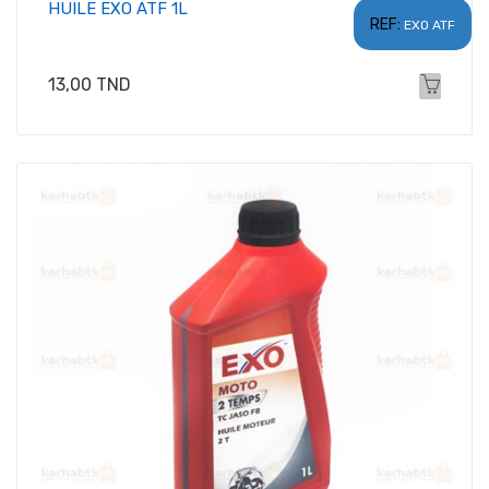
HUILE EXO ATF 1L
REF:
EXO ATF
Prix
13,00 TND