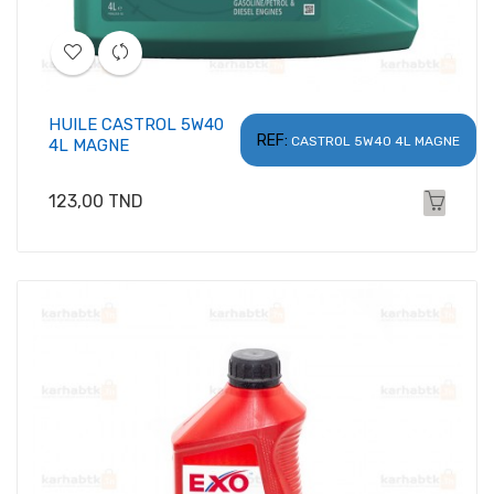
HUILE CASTROL 5W40
REF:
CASTROL 5W40 4L MAGNE
4L MAGNE
Prix
123,00 TND