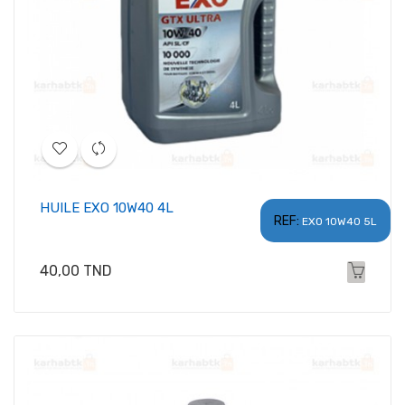
HUILE EXO 10W40 4L
REF:
EXO 10W40 5L
Prix
40,00 TND