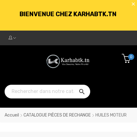
LIVRAISON GRATUITE À PARTIR DE
250DT D'ACHATS
BIENVENUE CHEZ KARHABTK.TN
0
LIVRAISON GRATUITE À PARTIR DE
250DT D'ACHATS

Accueil
CATALOGUE PIÈCES DE RECHANGE
HUILES MOTEUR