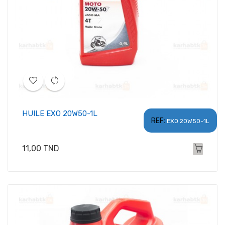
HUILE EXO 20W50-1L
REF:
EXO 20W50-1L
Prix
11,00 TND