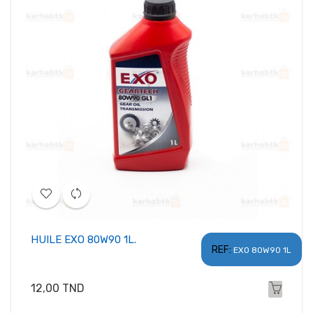
HUILE EXO 80W90 1L.
REF:
EXO 80W90 1L
Prix
12,00 TND