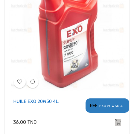
HUILE EXO 20W50 4L.
REF:
EXO 20W50 4L
Prix
36,00 TND