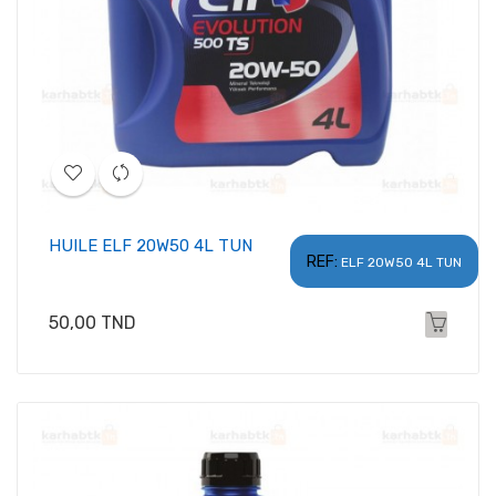
HUILE ELF 20W50 4L TUN
REF:
ELF 20W50 4L TUN
Prix
50,00 TND