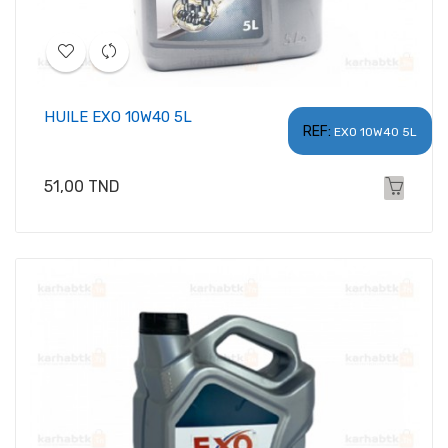
HUILE EXO 10W40 5L
REF:
EXO 10W40 5L
Prix
51,00 TND