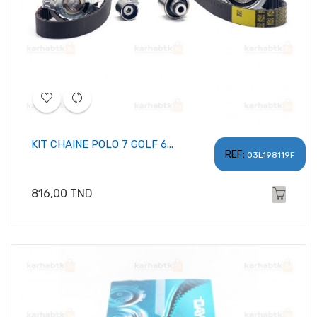
KIT CHAINE POLO 7 GOLF 6...
REF:
03L198119F
Prix
816,00 TND