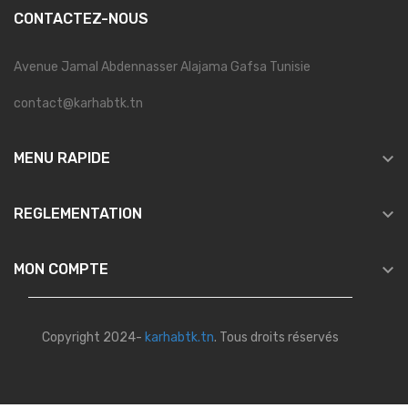
CONTACTEZ-NOUS
Avenue Jamal Abdennasser Alajama Gafsa Tunisie
contact@karhabtk.tn

MENU RAPIDE

REGLEMENTATION

MON COMPTE
Copyright 2024-
karhabtk.tn
. Tous droits réservés