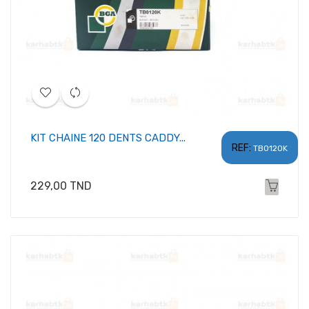
KIT CHAINE 120 DENTS CADDY...
REF:
TB0120K
Prix
229,00 TND