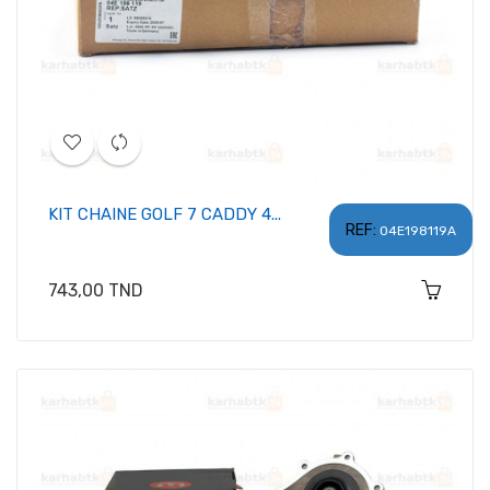
KIT CHAINE GOLF 7 CADDY 4...
REF:
04E198119A
Prix
743,00 TND