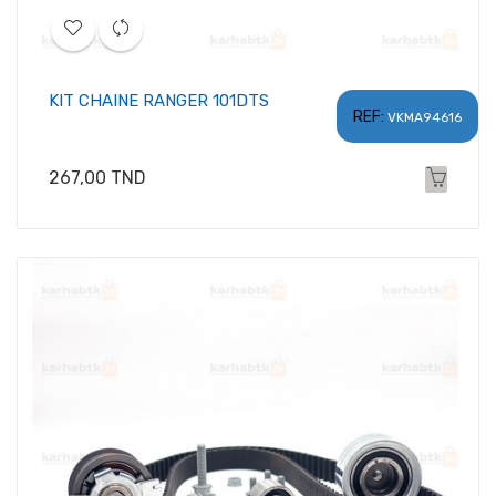
KIT CHAINE RANGER 101DTS
REF:
VKMA94616
Prix
267,00 TND