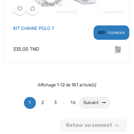
KIT CHAINE POLO 7
REF:
TC0180FK
Prix
335,00 TND
Affichage 1-12 de 187 article(s)
1
2
3
…
16
Suivant

Retour au sommet