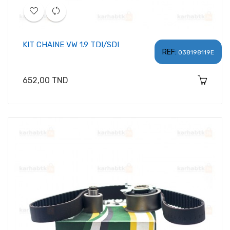
KIT CHAINE VW 1.9 TDI/SDI
REF:
038198119E
Prix
652,00 TND