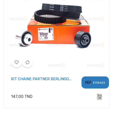
KIT CHAINE PARTNER BERLINGO...
REF:
E118429
Prix
147,00 TND