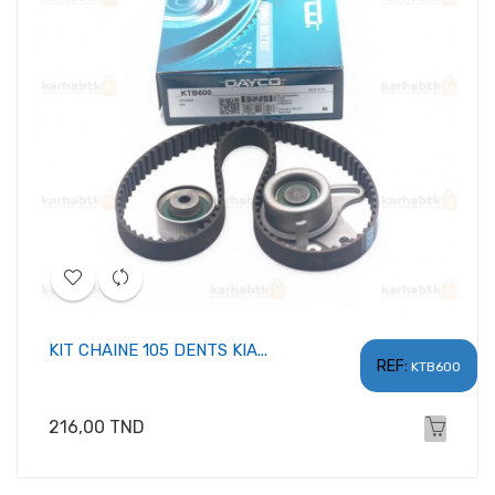
KIT CHAINE 105 DENTS KIA...
REF:
KTB600
Prix
216,00 TND