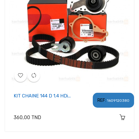
KIT CHAINE 144 D 1.4 HDi...
REF:
1609120380
Prix
360,00 TND