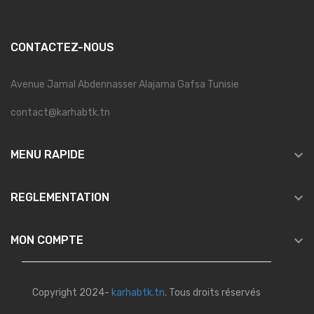
CONTACTEZ-NOUS
Avenue Jamal Abdennasser Alajama Gafsa Tunisie
contact@karhabtk.tn

MENU RAPIDE

REGLEMENTATION

MON COMPTE
Copyright 2024-
karhabtk.tn
. Tous droits réservés