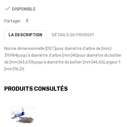

DISPONIBLE
Partager
LA DESCRIPTION
DÉTAILS DU PRODUIT
Norme dimensionnelle [DST]
pour diamètre d'arbre de [mm]
39,984
jusqu'à diamètre d'arbre [mm]
40
pour diamètre du boîtier
de [mm]
43,639
jusqu'à diamètre du boîtier [mm]
46,65
Largeur 1
[mm]
16,25
PRODUITS CONSULTÉS