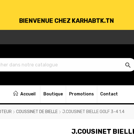
BIENVENUE CHEZ KARHABTK.TN
VRAISON GRATUITE À PARTIR DE 250DT D'ACH

BIENVENUE CHEZ KARHABTK.TN
Accueil
Boutique
Promotions
Contact
VRAISON GRATUITE À PARTIR DE 250DT D'ACH
OTEUR
COUSSINET DE BIELLE
J.COUSINET BIELLE GOLF 3-4 1.4
J.COUSINET BIELLE