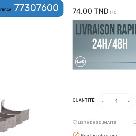
77307600
rence
74,00 TND
TTC
QUANTITÉ
LISTE DE SOUHAITS

Rupture de stock