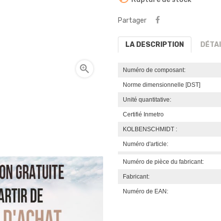
Partager
LA DESCRIPTION
DÉTA

Numéro de composant:
Norme dimensionnelle [DST]
Unité quantitative:
Certifié Inmetro
KOLBENSCHMIDT :
Numéro d'article:
Numéro de pièce du fabricant:
Fabricant:
Numéro de EAN: