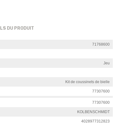
ILS DU PRODUIT
71768600
Jeu
Kit de coussinets de bielle
77307600
77307600
KOLBENSCHMIDT
4028977312823