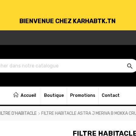
BIENVENUE CHEZ KARHABTK.TN
VRAISON GRATUITE À PARTIR DE 250DT D'ACH

BIENVENUE CHEZ KARHABTK.TN
Accueil
Boutique
Promotions
Contact
VRAISON GRATUITE À PARTIR DE 250DT D'ACH
FILTRE D'HABITACLE
FILTRE HABITACLE ASTRA J MERIVA B MOKKA CR
FILTRE HABITACLE