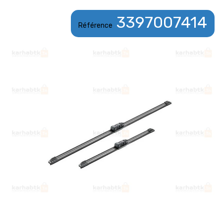
3397007414
Référence