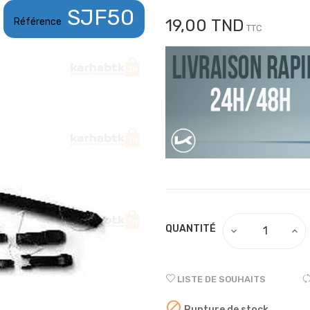
SJF50
Référence
19,00 TND
TTC
QUANTITÉ
LISTE DE SOUHAITS

Rupture de stock