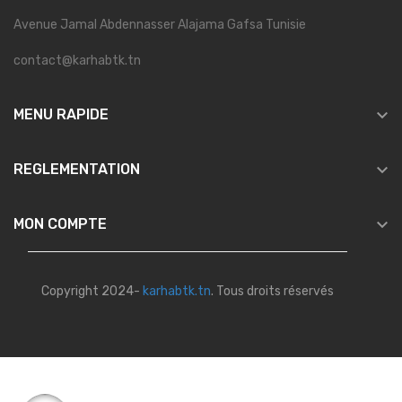
Avenue Jamal Abdennasser Alajama Gafsa Tunisie
contact@karhabtk.tn

MENU RAPIDE

REGLEMENTATION

MON COMPTE
Copyright 2024-
karhabtk.tn
. Tous droits réservés