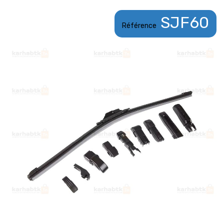
SJF60
Référence