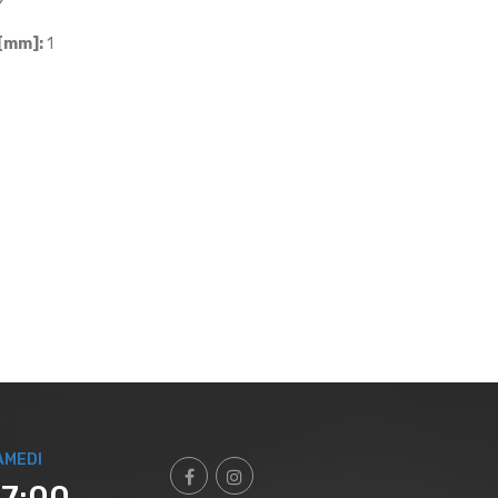
[mm]:
1
AMEDI
17:00