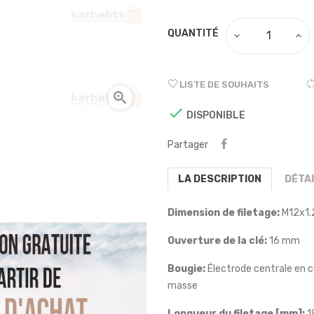
QUANTITÉ
LISTE DE SOUHAITS


DISPONIBLE
Partager
LA DESCRIPTION
DÉTA
Dimension de filetage:
M12x1.
Ouverture de la clé:
16 mm
Bougie:
Électrode centrale en cu
masse
Longueur du filetage [mm]:
1