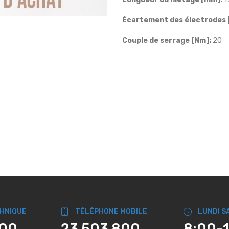
Écartement des électrodes 
Couple de serrage [Nm]:
20
CHNIQUE
TÉLÉPHONE MOBILE
LUNDI S
800
23 503 800
8:00-