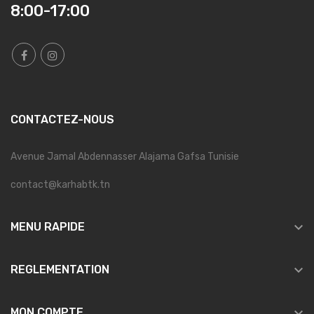
8:00-17:00
CONTACTEZ-NOUS
Avenue Jamal Abdennasser Alajama Gafsa Tunisie
contact@karhabtk.tn

MENU RAPIDE

REGLEMENTATION

MON COMPTE