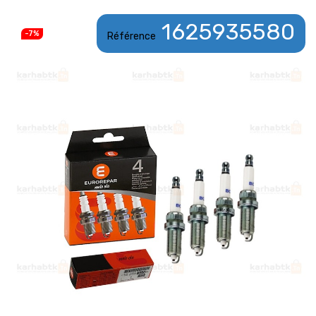
1625935580
-7%
Référence