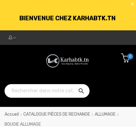
BIENVENUE CHEZ KARHABTK.TN
LIVRAISON GRATUITE À PARTIR DE
250DT D'ACHATS
0
BIENVENUE CHEZ KARHABTK.TN

LIVRAISON GRATUITE À PARTIR DE
250DT D'ACHATS
Accueil
CATALOGUE PIÈCES DE RECHANGE
ALLUMAGE
BOUGIE ALLUMAGE