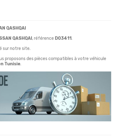
AN QASHQAI
ISSAN QASHQAI
, référence
D03411
.
 sur notre site.
ous proposons des pièces compatibles à votre véhicule
en Tunisie
.