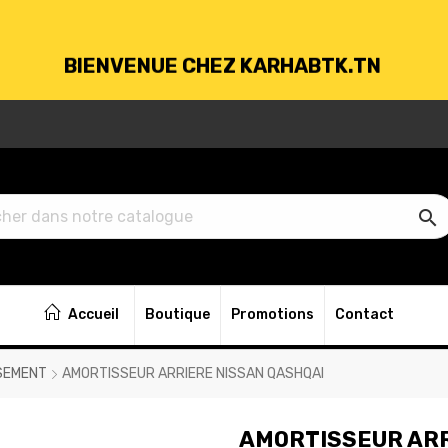
BIENVENUE CHEZ KARHABTK.TN
VRAISON GRATUITE À PARTIR DE 250DT D'ACH

BIENVENUE CHEZ KARHABTK.TN
Accueil
Boutique
Promotions
Contact
VRAISON GRATUITE À PARTIR DE 250DT D'ACH
SEMENT
AMORTISSEUR ARRIERE NISSAN QASHQAI
AMORTISSEUR ARR