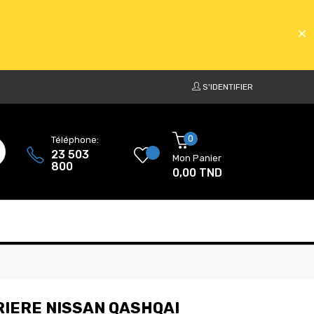
S'IDENTIFIER
ATS
0
Téléphone:
23 503
Mon Panier
800
0,00 TND
ATS
IERE NISSAN QASHQAI