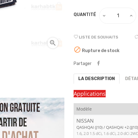
QUANTITÉ
LISTE DE SOUHAITS


Rupture de stock
Partager
LA DESCRIPTION
DÉTA
Applications
Modèle
NISSAN
QASHQAI (J10) / QASHQAI +2 (JJ10
1.6, 2.0 1.5 dCi, 1.6 dCi, 2.0 dCi 2