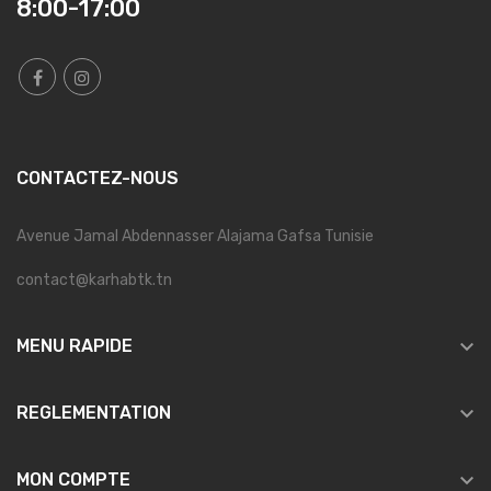
8:00-17:00
CONTACTEZ-NOUS
Avenue Jamal Abdennasser Alajama Gafsa Tunisie
contact@karhabtk.tn

MENU RAPIDE

REGLEMENTATION

MON COMPTE