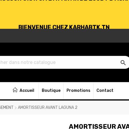
BIENVENUE CHEZ KARHABTK.TN
VRAISON GRATUITE À PARTIR DE 250DT D'ACH

BIENVENUE CHEZ KARHABTK.TN
Accueil
Boutique
Promotions
Contact
VRAISON GRATUITE À PARTIR DE 250DT D'ACH
SEMENT
AMORTISSEUR AVANT LAGUNA 2
AMORTISSEUR AVA