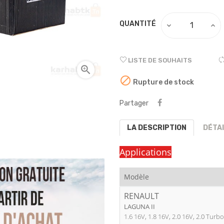
QUANTITÉ
LISTE DE SOUHAITS


Rupture de stock
Partager
LA DESCRIPTION
DÉTA
Applications
Modèle
RENAULT
LAGUNA II
1.6 16V, 1.8 16V, 2.0 16V, 2.0 Turbo