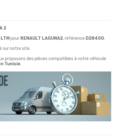
A 2
e
LTM
pour
RENAULT LAGUNA2
, référence
D28400
.
 sur notre site.
ous proposons des pièces compatibles à votre véhicule
en Tunisie
.