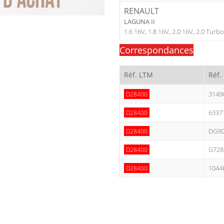
RENAULT
LAGUNA II
1.6 16V, 1.8 16V, 2.0 16V, 2.0 Turbo
Correspondances
Réf. LTM
Réf.
3149
D28400
6337
D28400
DG90
D28400
G728
D28400
1044
D28400