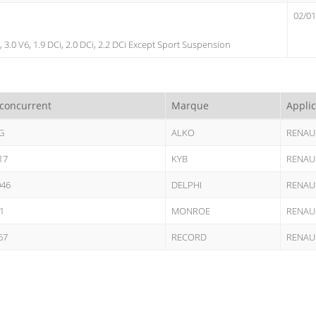
02/01
, 3.0 V6, 1.9 DCi, 2.0 DCi, 2.2 DCi Except Sport Suspension
 concurrent
Marque
Applic
G
ALKO
RENAU
17
KYB
RENAU
46
DELPHI
RENAU
1
MONROE
RENAU
67
RECORD
RENAU