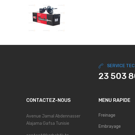
SERVICE TE
23 503 
CONTACTEZ-NOUS
MENU RAPIDE
Freinage
Avenue Jamal Abdennasser
Alajama Gafsa Tunisie
Embrayage