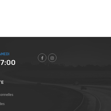
AMEDI
17:00
TE
sonnelles
des