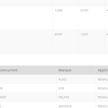
12/89
07/97
07/97
12/97
 concurrent
Marque
Applic
ALKO
RENAU
09
KYB
RENAU
5691
DELPHI
RENAU
0
MONROE
RENAU