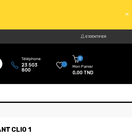
S'IDENTIFIER
ATS
0
Téléphone:
23 503
Mon Panier
800
0,00 TND
ATS
NT CLIO 1