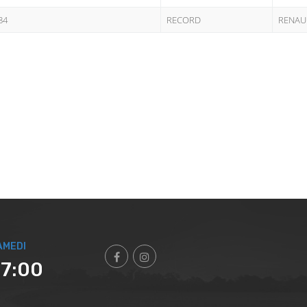
84
RECORD
RENAU
AMEDI
17:00