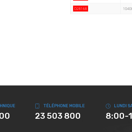
1040
D28168
CHNIQUE
TÉLÉPHONE MOBILE
LUNDI S
800
23 503 800
8:00-