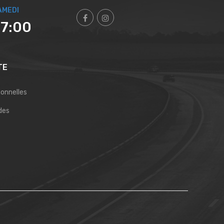
AMEDI
17:00
TE
sonnelles
des