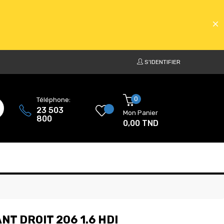
S'IDENTIFIER
ATS
0
Téléphone:
23 503
Mon Panier
800
0,00 TND
ATS
T DROIT 206 1.6 HDI