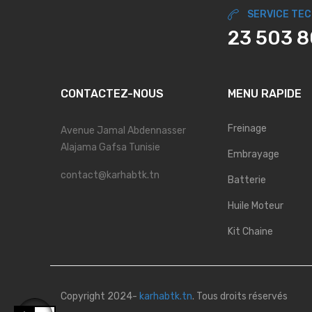
SERVICE TE
23 503 
CONTACTEZ-NOUS
MENU RAPIDE
Freinage
Avenue Jamal Abdennasser
Alajama Gafsa Tunisie
Embrayage
contact@karhabtk.tn
Batterie
Huile Moteur
Kit Chaine
Copyright 2024-
karhabtk.tn
. Tous droits réservés