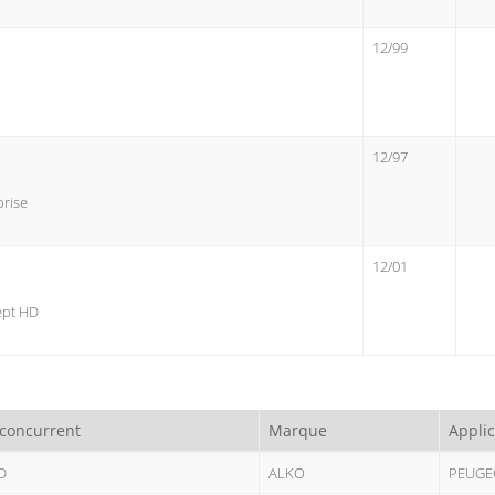
12/99
12/97
prise
12/01
cept HD
 concurrent
Marque
Applic
D
ALKO
PEUGE