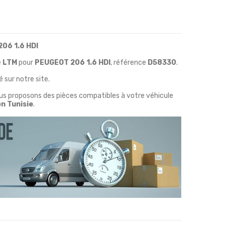
06 1.6 HDI
e
LTM
pour
PEUGEOT 206
1.6 HDI
, référence
D58330
.
 sur notre site.
ous proposons des pièces compatibles à votre véhicule
en Tunisie
.