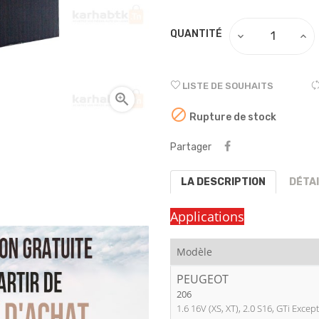
QUANTITÉ
LISTE DE SOUHAITS


Rupture de stock
Partager
LA DESCRIPTION
DÉTA
Applications
Modèle
PEUGEOT
206
1.6 16V (XS, XT), 2.0 S16, GTi Exce