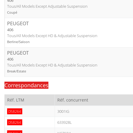
406
Tous/All Models Except Adjustable Suspension
Coupé
PEUGEOT
406
Tous/All Models Except HD & Adjustable Suspension
Berline/Saloon
PEUGEOT
406
Tous/All Models Except HD & Adjustable Suspension
Break/Estate
Correspondances
Réf. LTM
Réf. concurrent
3001IG
D58264
633928L
D58264