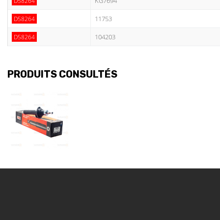
KG7694
D58264
11753
D58264
104203
D58264
PRODUITS CONSULTÉS