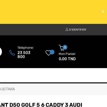
S'IDENTIFIER
ATS
0
Téléphone:
23 503
Mon Panier
800
0,00 TND
ATS
A OCTAVIA
T D50 GOLF 5 6 CADDY 3 AUDI