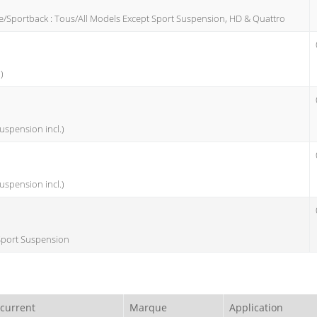
te/Sportback : Tous/All Models Except Sport Suspension, HD & Quattro
)
 Suspension incl.)
 Suspension incl.)
t Sport Suspension
ncurrent
Marque
Application