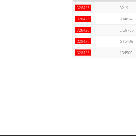
3219
D28426
334834
D28426
DG9785
D28426
G16495
D28426
104500
D28426