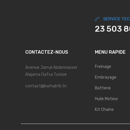
SERVICE TE
23 503 
CONTACTEZ-NOUS
MENU RAPIDE
Freinage
Avenue Jamal Abdennasser
Alajama Gafsa Tunisie
Embrayage
contact@karhabtk.tn
Batterie
Huile Moteur
Kit Chaine