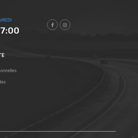
AMEDI
17:00
TE
sonnelles
des