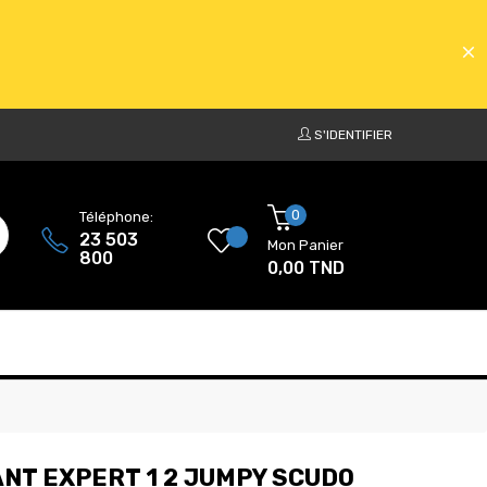
S'IDENTIFIER
ATS
0
Téléphone:
23 503
Mon Panier
800
0,00 TND
ATS
NT EXPERT 1 2 JUMPY SCUDO