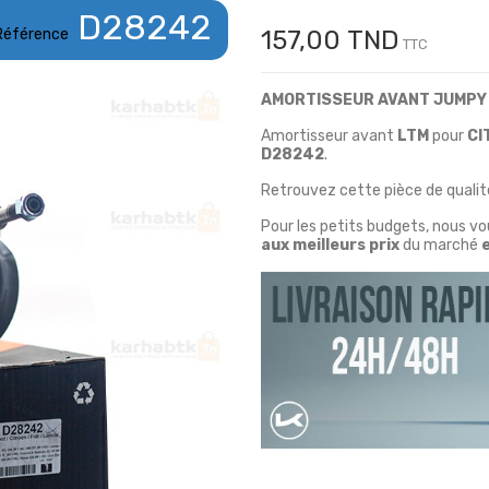
D28242
Référence
157,00 TND
TTC
AMORTISSEUR AVANT JUMPY 
Amortisseur avant
LTM
pour
CI
D28242
.
Retrouvez cette pièce de qualité
Pour les petits budgets, nous v
aux meilleurs prix
du marché