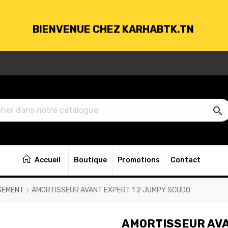
BIENVENUE CHEZ KARHABTK.TN
VRAISON GRATUITE À PARTIR DE 250DT D'ACH

BIENVENUE CHEZ KARHABTK.TN
Accueil
Boutique
Promotions
Contact
VRAISON GRATUITE À PARTIR DE 250DT D'ACH
SEMENT
AMORTISSEUR AVANT EXPERT 1 2 JUMPY SCUDO
AMORTISSEUR AVA