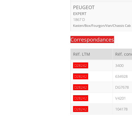
PEUGEOT
EXPERT
1867 D
Kasten/Box/Fourgon/Van/Chassis Cab 2
Correspondances
Réf. LTM
Réf. con
3400
D28242
634928
D28242
DG7678
D28242
V4201
D28242
104178
D28242