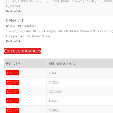
1237cc, 1390cc (TS, GTS, TSE, Europa, Prima), 1397cc (TR, GTR, TRE, Prima
D, Prima D)
Berline/Saloon
RENAULT
R19 & R19 CHAMADE
1390cc (1.4, 1.4e) : RL, RN, Europa, Latitude, Prima, Storia 1397cc (1.4, 1.4i)
Europa, Latitude, Prima, Storia
Berline/Saloon
Correspondances
Réf. LTM
Réf. concurrent
1804
D22397
343233
D22397
D2252932
D22397
43068
D22397
103929
D22397