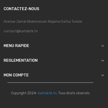
CONTACTEZ-NOUS
Avenue Jamal Abdennasser Alajama Gafsa Tunisie
contact@karhabtk.tn

MENU RAPIDE

REGLEMENTATION

MON COMPTE
Copyright 2024-
karhabtk.tn
. Tous droits réservés