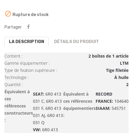

Rupture de stock
Partager
LA DESCRIPTION
DÉTAILS DU PRODUIT
Contient :
2 boîtes de 1 article
Gamme équipementier :
LTM
Type de fixation supérieure :
Tige filetée
Technologie :
À huile
Quantité :
2
Équivalent à
SEAT:
6R0 413
Équivalent à
RECORD
ces
031 C, 6R0 413
ces références
FRANCE:
104640
références
031 F, 6R0 413
équipementiers
SIAAM:
545751
constructeurs
031 AJ, 6R0 413
:
:
031 Q
VW:
6R0 413