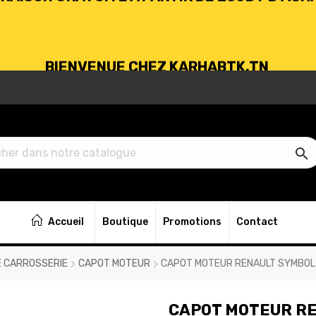
BIENVENUE CHEZ KARHABTK.TN
VRAISON GRATUITE À PARTIR DE 250DT D'ACH

BIENVENUE CHEZ KARHABTK.TN
Accueil
Boutique
Promotions
Contact
VRAISON GRATUITE À PARTIR DE 250DT D'ACH
E CARROSSERIE
CAPOT MOTEUR
CAPOT MOTEUR RENAULT SYMBOL 
CAPOT MOTEUR RE