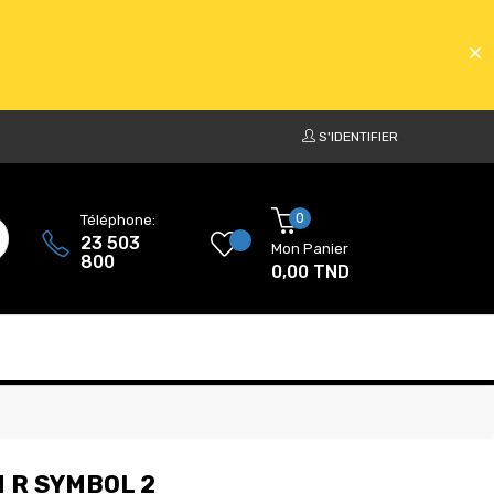
S'IDENTIFIER
ATS
0
Téléphone:
23 503
Mon Panier
800
0,00 TND
ATS
 R SYMBOL 2