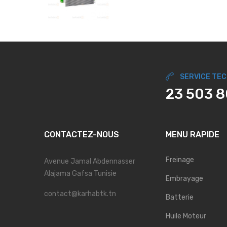
SERVICE TE
23 503 
CONTACTEZ-NOUS
MENU RAPIDE
Freinage
Avenue Jamal Abdennasser
Alajama Gafsa Tunisie
Embrayage
contact@karhabtk.tn
Batterie
Huile Moteur