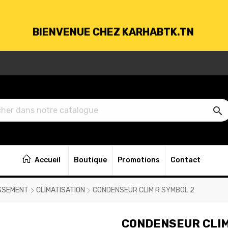
BIENVENUE CHEZ KARHABTK.TN
VRAISON GRATUITE À PARTIR DE 250DT D'ACH

BIENVENUE CHEZ KARHABTK.TN
Accueil
Boutique
Promotions
Contact
VRAISON GRATUITE À PARTIR DE 250DT D'ACH
SSEMENT
CLIMATISATION
CONDENSEUR CLIM R SYMBOL 2
CONDENSEUR CLIM