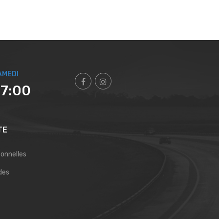
AMEDI
17:00
TE
sonnelles
des