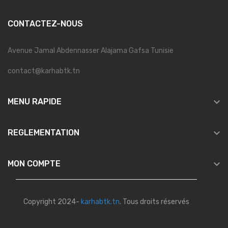
CONTACTEZ-NOUS
Avenue Jamal Abdennasser Alajama Gafsa Tunisie
contact@karhabtk.tn

MENU RAPIDE

REGLEMENTATION

MON COMPTE
Copyright 2024-
karhabtk.tn
. Tous droits réservés