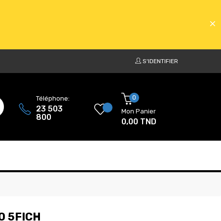
S'IDENTIFIER
ATS
0
Téléphone:
23 503
Mon Panier
800
0,00 TND
ATS
O 5FICH