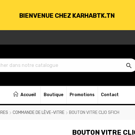
BIENVENUE CHEZ KARHABTK.TN
VRAISON GRATUITE À PARTIR DE 250DT D'ACH

BIENVENUE CHEZ KARHABTK.TN
Accueil
Boutique
Promotions
Contact
VRAISON GRATUITE À PARTIR DE 250DT D'ACH
IRES
COMMANDE DE LÈVE-VITRE
BOUTON VITRE CLIO 5FICH
BOUTON VITRE CLI