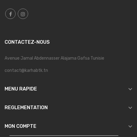
CONTACTEZ-NOUS
Avenue Jamal Abdennasser Alajama Gafsa Tunisie
contact@karhabtk.tn

MENU RAPIDE

REGLEMENTATION

MON COMPTE