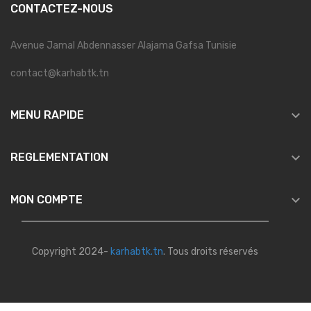
CONTACTEZ-NOUS
Avenue Jamal Abdennasser Alajama Gafsa Tunisie
contact@karhabtk.tn

MENU RAPIDE

REGLEMENTATION

MON COMPTE
Copyright 2024-
karhabtk.tn
. Tous droits réservés