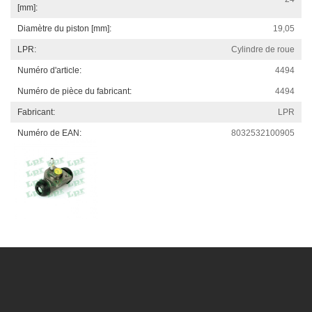
[mm]:
Diamètre du piston [mm]:
19,05
LPR:
Cylindre de roue
Numéro d'article:
4494
Numéro de pièce du fabricant:
4494
PRODUITS CONSULTÉS
Fabricant:
LPR
Numéro de EAN:
8032532100905