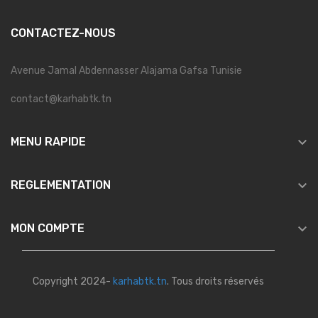
CONTACTEZ-NOUS
Avenue Jamal Abdennasser Alajama Gafsa Tunisie
contact@karhabtk.tn

MENU RAPIDE

REGLEMENTATION

MON COMPTE
Copyright 2024-
karhabtk.tn
. Tous droits réservés