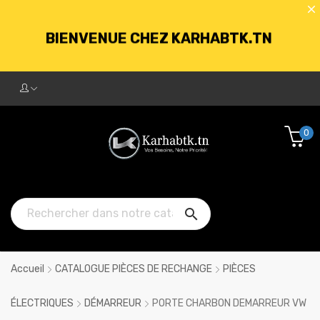
BIENVENUE CHEZ KARHABTK.TN
LIVRAISON GRATUITE À PARTIR DE
250DT D'ACHATS
0
BIENVENUE CHEZ KARHABTK.TN

LIVRAISON GRATUITE À PARTIR DE
250DT D'ACHATS
Accueil
CATALOGUE PIÈCES DE RECHANGE
PIÈCES
ÉLECTRIQUES
DÉMARREUR
PORTE CHARBON DEMARREUR VW