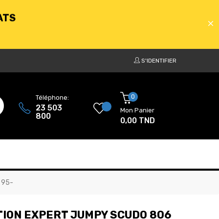
S'IDENTIFIER
ATS
0
Téléphone:
23 503
Mon Panier
800
0,00 TND
ATS
 95-
TION EXPERT JUMPY SCUDO 806