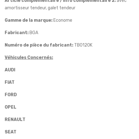
Article complémentaire / Info complémentaire 2:
avec
amortisseur tendeur, galet tendeur
Gamme de la marque:
Econome
Fabricant:
BGA
Numéro de pièce du fabricant:
TB0120K
Véhicules Concernés:
AUDI
FIAT
FORD
OPEL
RENAULT
SEAT