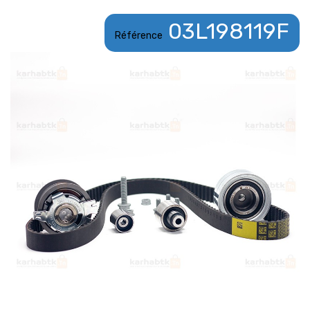
03L198119F
Référence