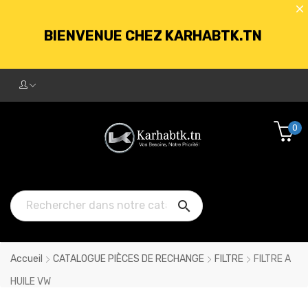
BIENVENUE CHEZ KARHABTK.TN
LIVRAISON GRATUITE À PARTIR DE
250DT D'ACHATS
0
BIENVENUE CHEZ KARHABTK.TN

LIVRAISON GRATUITE À PARTIR DE
250DT D'ACHATS
Accueil
CATALOGUE PIÈCES DE RECHANGE
FILTRE
FILTRE A
HUILE VW