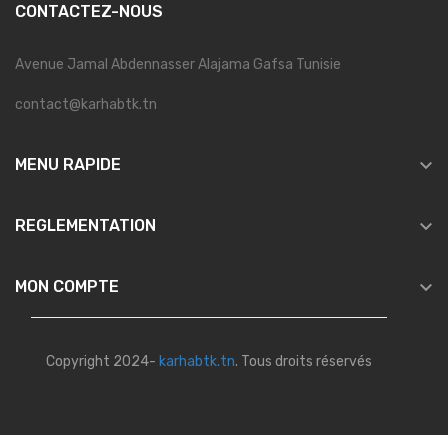
CONTACTEZ-NOUS
Avenue Jamal Abdennasser Alajama Gafsa Tunisie
contact@karhabtk.tn

MENU RAPIDE

REGLEMENTATION

MON COMPTE
Copyright 2024-
karhabtk.tn
. Tous droits réservés