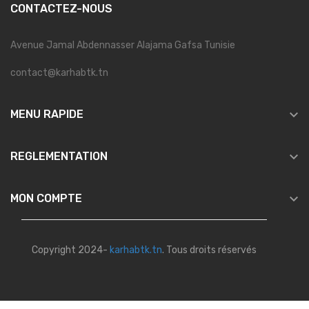
CONTACTEZ-NOUS
Avenue Jamal Abdennasser Alajama Gafsa Tunisie
contact@karhabtk.tn

MENU RAPIDE

REGLEMENTATION

MON COMPTE
Copyright 2024-
karhabtk.tn
. Tous droits réservés