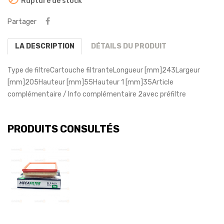
Rupture de stock
Partager
LA DESCRIPTION
DÉTAILS DU PRODUIT
Type de filtre
Cartouche filtrante
Longueur [mm]
243
Largeur
[mm]
205
Hauteur [mm]
55
Hauteur 1 [mm]
35
Article
complémentaire / Info complémentaire 2
avec préfiltre
PRODUITS CONSULTÉS