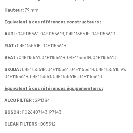
Hauteur
:
79 mm
Équivalent à ces références constructeurs :
AUDI :
04E115561, 04E115561B, 04E115561H, 04E115561D
FIAT :
04E115561B, 04E115561H
SEAT :
04E115561, 04E115561B, 04E115561H, 04E115561D
SKODA :
04E115561B, 04E115561, 04E115561H, 04E115561D VW :
04E115561H, 04E115561, 04E115561B, 04E115561D
Équivalent à ces références équipementiers :
ALCO FILTER :
SP1384
BOSCH :
F026407143, P7143
CLEAN FILTERS :
DO5512