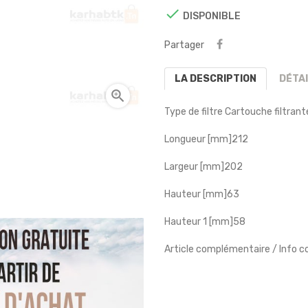

DISPONIBLE
Partager
LA DESCRIPTION
DÉTA

Type de filtre
Cartouche filtrant
Longueur [mm]
212
Largeur [mm]
202
Hauteur [mm]
63
Hauteur 1 [mm]
58
Article complémentaire / Info 