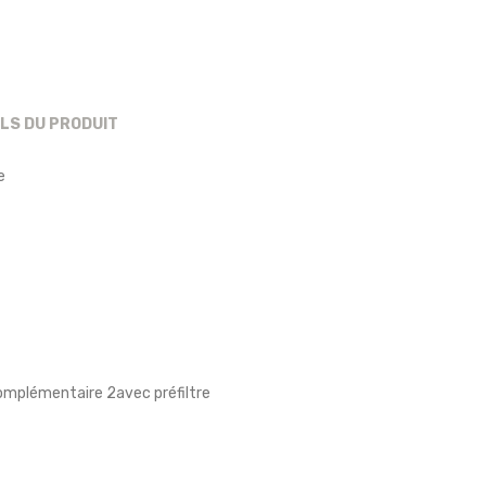
ILS DU PRODUIT
e
complémentaire 2
avec préfiltre