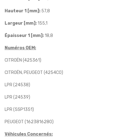
Hauteur 1 [mm]:
57,8
Largeur [mm]:
155,1
Épaisseur 1 [mm]:
18,8
Numéros OEM:
CITROËN (425361)
CITROËN, PEUGEOT (4254C0)
LPR (24538)
LPR (24539)
LPR (5SP1351)
PEUGEOT (1623816280)
Véhicules Concernés: