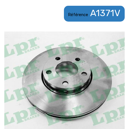
A1371V
Référence