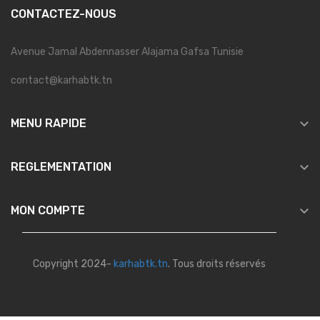
CONTACTEZ-NOUS
Avenue Jamal Abdennasser Alajama Gafsa Tunisie
contact@karhabtk.tn

MENU RAPIDE

REGLEMENTATION

MON COMPTE
Copyright 2024-
karhabtk.tn
. Tous droits réservés