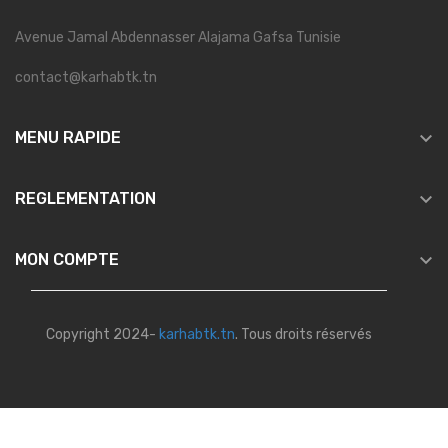
Avenue Jamal Abdennasser Alajama Gafsa Tunisie
contact@karhabtk.tn

MENU RAPIDE

REGLEMENTATION

MON COMPTE
Copyright 2024-
karhabtk.tn
. Tous droits réservés