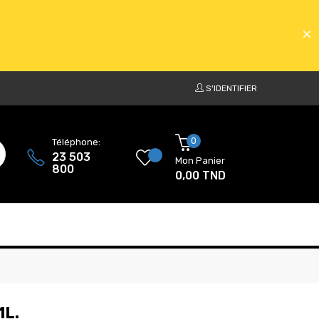
S'IDENTIFIER
ATS
0
Téléphone:
23 503
Mon Panier
800
0,00 TND
ATS
1L.