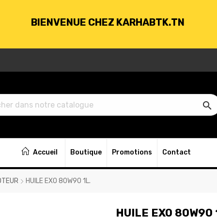
BIENVENUE CHEZ KARHABTK.TN
VRAISON GRATUITE À PARTIR DE 250DT D'ACH

BIENVENUE CHEZ KARHABTK.TN
Accueil
Boutique
Promotions
Contact
VRAISON GRATUITE À PARTIR DE 250DT D'ACH
OTEUR
HUILE EXO 80W90 1L.
HUILE EXO 80W90 