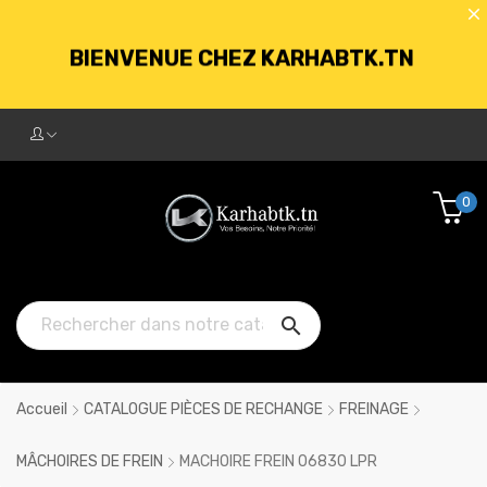
BIENVENUE CHEZ KARHABTK.TN
LIVRAISON GRATUITE À PARTIR DE
250DT D'ACHATS
0
BIENVENUE CHEZ KARHABTK.TN

LIVRAISON GRATUITE À PARTIR DE
250DT D'ACHATS
Accueil
CATALOGUE PIÈCES DE RECHANGE
FREINAGE
MÂCHOIRES DE FREIN
MACHOIRE FREIN 06830 LPR