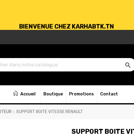
BIENVENUE CHEZ KARHABTK.TN
VRAISON GRATUITE À PARTIR DE 250DT D'ACH

BIENVENUE CHEZ KARHABTK.TN
Accueil
Boutique
Promotions
Contact
VRAISON GRATUITE À PARTIR DE 250DT D'ACH
OTEUR
SUPPORT BOITE VITESSE RENAULT
SUPPORT BOITE V