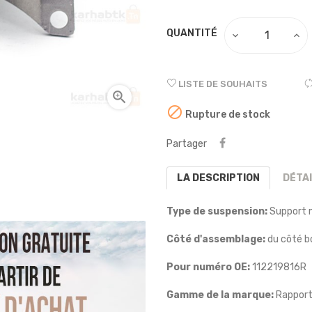
QUANTITÉ
LISTE DE SOUHAITS


Rupture de stock
Partager
LA DESCRIPTION
DÉTA
Type de suspension:
Support 
Côté d'assemblage:
du côté bo
Pour numéro OE:
112219816R
Gamme de la marque:
Rapport 