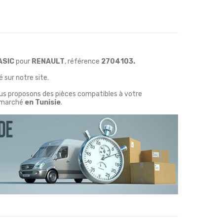
ASIC
pour
RENAULT
, référence
2704103.
 sur notre site.
ous proposons des pièces compatibles à votre
marché
en Tunisie
.