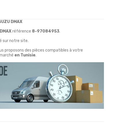
ISUZU DMAX
 DMAX
référence
8-97084953
.
 sur notre site.
ous proposons des pièces compatibles à votre
marché
en Tunisie
.