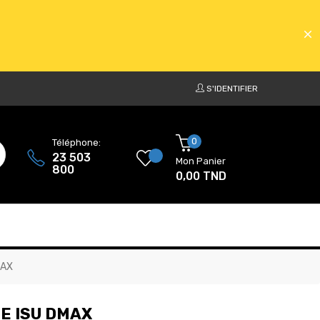
S'IDENTIFIER
ATS
0
Téléphone:
23 503
Mon Panier
800
0,00 TND
ATS
MAX
E ISU DMAX