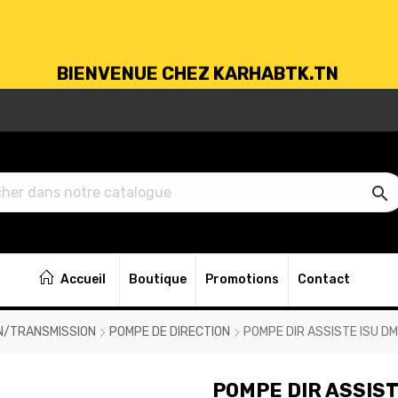
BIENVENUE CHEZ KARHABTK.TN
VRAISON GRATUITE À PARTIR DE 250DT D'ACH

BIENVENUE CHEZ KARHABTK.TN
Accueil
Boutique
Promotions
Contact
VRAISON GRATUITE À PARTIR DE 250DT D'ACH
N/TRANSMISSION
POMPE DE DIRECTION
POMPE DIR ASSISTE ISU D
POMPE DIR ASSIST