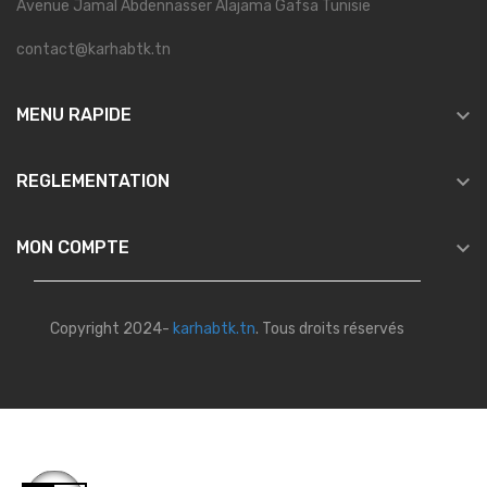
Avenue Jamal Abdennasser Alajama Gafsa Tunisie
contact@karhabtk.tn

MENU RAPIDE

REGLEMENTATION

MON COMPTE
Copyright 2024-
karhabtk.tn
. Tous droits réservés