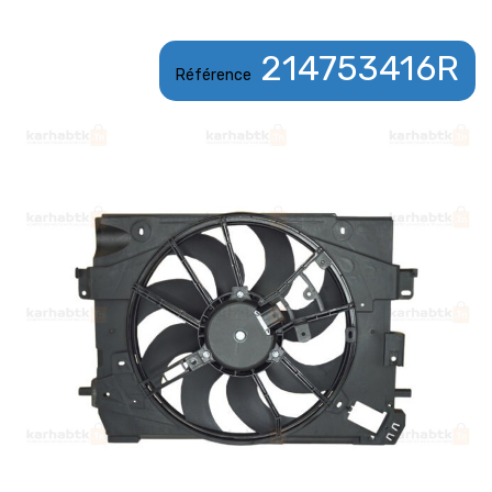
214753416R
Référence